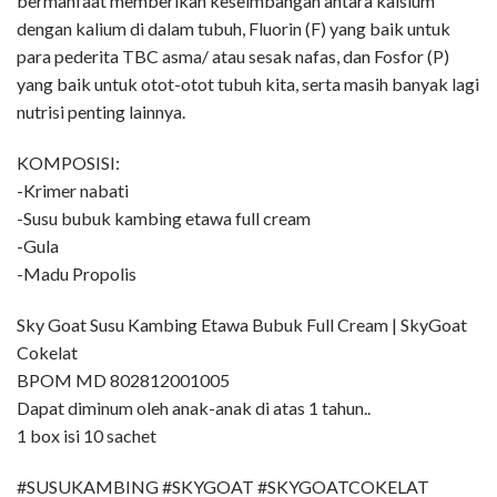
bermanfaat memberikan keseimbangan antara kalsium
dengan kalium di dalam tubuh, Fluorin (F) yang baik untuk
para pederita TBC asma/ atau sesak nafas, dan Fosfor (P)
yang baik untuk otot-otot tubuh kita, serta masih banyak lagi
nutrisi penting lainnya.
KOMPOSISI:
-Krimer nabati
-Susu bubuk kambing etawa full cream
-Gula
-Madu Propolis
Sky Goat Susu Kambing Etawa Bubuk Full Cream | SkyGoat
Cokelat
BPOM MD 802812001005
Dapat diminum oleh anak-anak di atas 1 tahun..
1 box isi 10 sachet
#SUSUKAMBING #SKYGOAT #SKYGOATCOKELAT