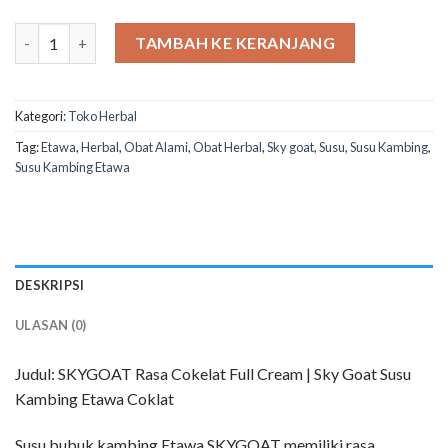
Kuantitas Sky Goat Coklat
TAMBAH KE KERANJANG
Kategori:
Toko Herbal
Tag:
Etawa
,
Herbal
,
Obat Alami
,
Obat Herbal
,
Sky goat
,
Susu
,
Susu Kambing
,
Susu Kambing Etawa
DESKRIPSI
ULASAN (0)
Judul: SKYGOAT Rasa Cokelat Full Cream | Sky Goat Susu
Kambing Etawa Coklat
Susu bubuk kambing Etawa SKYGOAT memiliki rasa