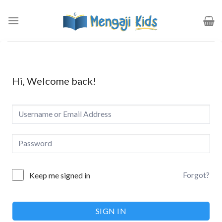
Skip
to
content
Hi, Welcome back!
Forgot?
Keep me signed in
SIGN IN